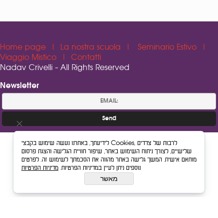
Home page
|
La nostra scuola
|
Seminario Estivo
|
Viaggio Mistico
|
Contatti
Nadav Crivelli - All Rights Reserved
Newsletter
לידיעתך, באתרנו נעשה שימוש בקבצי Cookies, לרבות של צדדים
שלישיים, לצורך ניתוח השימוש באתר, שיפור חוויית הגלישה והצגת פרסום
Web Design
מותאם אישית. המשך גלישה באתר מהווה את הסכמתך לשימוש זה. לפרטים
נוספים ניתן לעיין במדיניות הפרטיות.
מדיניות הפרטיות
מאשר