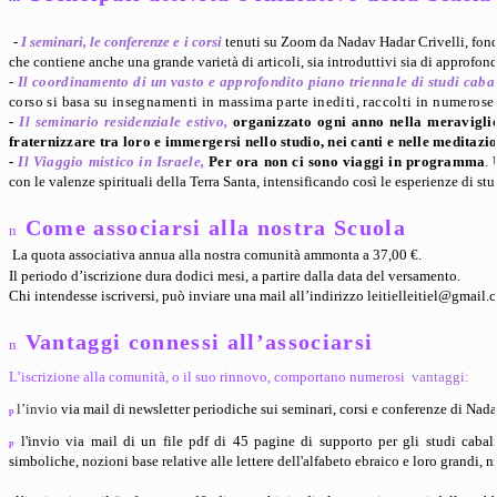
-
I seminari, le conferenze e i corsi
tenuti su Zoom da Nadav Hadar Crivelli, fonda
che contiene anche una grande varietà di articoli, sia introduttivi sia di approfon
-
Il coordinamento di un vasto e approfondito piano triennale di studi cabal
corso si basa su insegnamenti in massima parte inediti, raccolti in numerose
-
Il seminario residenziale estivo,
organizzato ogni anno nella meraviglio
fraternizzare tra loro e immergersi nello studio, nei canti e nelle meditaz
-
Il Viaggio mistico in Israele,
Per ora non ci sono viaggi in programma
. 
con le valenze spirituali della Terra Santa, intensificando così le esperienze di s
Come associarsi alla nostra Scuola
n
La quota associativa annua alla nostra comunità ammonta a 37,00 €.
Il periodo d’iscrizione dura dodici mesi, a partire dalla data
del versamento.
Chi intendesse iscriversi, può inviare una mail all’indirizzo
leitielleitiel@gmail.
Vantaggi connessi all’associarsi
n
L’iscrizione alla comunità, o il suo rinnovo, comportano numerosi
vantaggi:
l’invio
via mail di newsletter periodiche sui seminari, corsi e conferenze di Nad
p
l'invio via mail di un file pdf di 45 pagine di supporto per gli studi cabal
p
simboliche, nozioni base relative alle lettere dell'alfabeto ebraico e loro grandi,