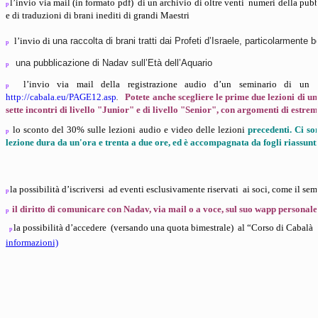
l’invio via mail (in formato pdf)
di
un archivio
di oltre venti
numeri
della pubb
p
e di traduzioni di brani inediti di grandi Maestri
l’invio di
una raccolta di brani tratti dai Profeti d’Israele, particolarmente be
p
una pubblicazione di Nadav sull’Età dell’Aquario
p
l’invio via mail della registrazione audio d’un seminario di un 
p
.
http://cabala.eu/PAGE12.asp
Potete anche scegliere le prime due lezioni di un
sette incontri di livello "Junior" e di livello "Senior", con argomenti di estre
lo sconto del 30% sulle lezioni audio e video delle lezioni
precedenti.
Ci so
p
lezione dura da un'ora e trenta a due ore, ed è accompagnata da fogli riassunt
la possibilità d’iscriversi
ad eventi esclusivamente riservati
ai soci, come il se
p
il diritto di comunicare con Nadav, via mail o a voce, sul suo wapp personale,
p
l
a possibilità d’accedere
(versando una quota bimestrale)
al “Corso di Cabalà
p
informazioni)