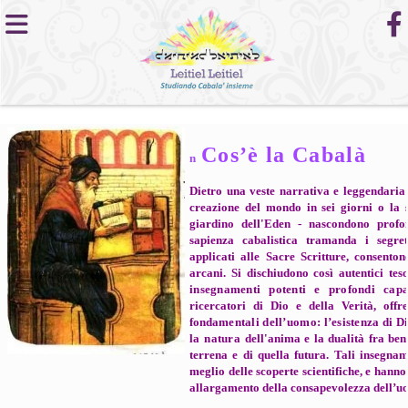
Cos’è la Cabalà
n
Dietro una veste narrativa
e leggendaria 
creazione del mondo in sei giorni o la
giardino dell'Eden -
nascondono profon
sapienza cabalistica tramanda i segreti
applicati alle Sacre Scritture, consenton
arcani. Si dischiudono così autentici tes
insegnamenti potenti e profondi cap
ricercatori di Dio e della Verità, off
fonda
mentali dell’uomo: l’esistenza di D
la natura
dell'anima e la dualità fra be
terrena e di quella futura. Tali insegna
meglio delle scoperte scientifiche, e hanno 
allargamento della consapevolezza dell’u