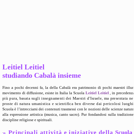
L
eitiel Leitiel
studiando Cabalà insieme
Fino a pochi decenni fa, la della Cabalà era patrimonio di pochi maestri illu
movimento di diffusione, esiste in Italia la Scuola
Leitiel Leitiel
, in preceden
più pura, basata sugli insegnamenti dei Maestri d’Israele, ma presentata ne
proste di natura umanistica e scientifica ben diverse dai pericolosi luoghi
Scuola è l’intrecciarsi dei contenuti trasmessi con le nozioni delle scienze natura
alla espressione artistica (musica, canto sacro). Pur fondandosi sulla tradizion
discipline religiose e spirituali.
Principali attività e iniziative della
Scuola
:
n