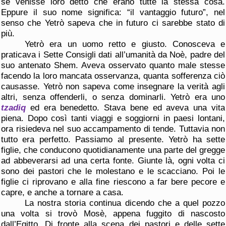
se venisse loro detto che erano tutte la stessa cosa.
Eppure il suo nome significa: “il vantaggio futuro”, nel
senso che Yetrò sapeva che in futuro ci sarebbe stato di
più.
Yetrò era un uomo retto e giusto. Conosceva e
praticava i Sette Consigli dati all’umanità da Noè, padre del
suo antenato Shem. Aveva osservato quanto male stesse
facendo la loro mancata osservanza, quanta sofferenza ciò
causasse. Yetrò non sapeva come insegnare la verità agli
altri, senza offenderli, o senza dominarli. Yetrò era uno
tzadiq
ed era benedetto. Stava bene ed aveva una vita
piena. Dopo così tanti viaggi e soggiorni in paesi lontani,
ora risiedeva nel suo accampamento di tende. Tuttavia non
tutto era perfetto. Passiamo al presente. Yetrò ha sette
figlie, che conducono quotidianamente una parte del gregge
ad abbeverarsi ad una certa fonte. Giunte là, ogni volta ci
sono dei pastori che le molestano e le scacciano. Poi le
figlie ci riprovano e alla fine riescono a far bere pecore e
capre, e anche a tornare a casa.
La nostra storia continua dicendo che a quel pozzo
una volta si trovò Mosè, appena fuggito di nascosto
dall’Egitto. Di fronte alla scena dei pastori e delle sette