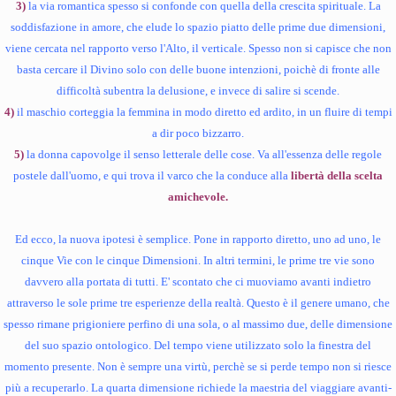
3)
la via romantica spesso si confonde con quella della crescita spirituale. La
soddisfazione in amore, che elude lo spazio piatto delle prime due dimensioni,
viene cercata nel rapporto verso l'Alto, il verticale. Spesso non si capisce che non
basta cercare il Divino solo con delle buone intenzioni, poichè di fronte alle
difficoltà subentra la delusione, e invece di salire si scende.
4)
il maschio corteggia la femmina in modo diretto ed ardito, in un fluire di tempi
a dir poco bizzarro.
5)
la donna capovolge il senso letterale delle cose. Va all'essenza delle regole
postele dall'uomo, e qui trova il varco che la conduce alla
libertà della scelta
amichevole.
Ed ecco, la nuova ipotesi è semplice. Pone in rapporto diretto, uno ad uno, le
cinque Vie con le cinque Dimensioni. In altri termini, le prime tre vie sono
davvero alla portata di tutti. E' scontato che ci muoviamo avanti indietro
attraverso le sole prime tre esperienze della realtà. Questo è il genere umano, che
spesso rimane prigioniere perfino di una sola, o al massimo due, delle dimensione
del suo spazio ontologico. Del tempo viene utilizzato solo la finestra del
momento presente. Non è sempre una virtù, perchè se si perde tempo non si riesce
più a recuperarlo. La quarta dimensione richiede la maestria del viaggiare avanti-