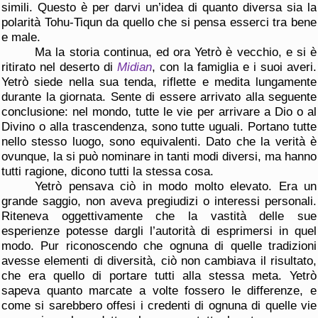
simili. Questo è per darvi un’idea di quanto diversa sia la
polarità Tohu-Tiqun da quello che si pensa esserci tra bene
e male.
Ma la storia continua, ed ora Yetrò è vecchio, e si è
ritirato nel deserto di
Midian
, con la famiglia e i suoi averi.
Yetrò siede nella sua tenda, riflette e medita lungamente
durante la giornata. Sente di essere arrivato alla seguente
conclusione: nel mondo, tutte le vie per arrivare a Dio o al
Divino o alla trascendenza, sono tutte uguali. Portano tutte
nello stesso luogo, sono equivalenti. Dato che la verità è
ovunque, la si può nominare in tanti modi diversi, ma hanno
tutti ragione, dicono tutti la stessa cosa.
Yetrò pensava ciò in modo molto elevato. Era un
grande saggio, non aveva pregiudizi o interessi personali.
Riteneva oggettivamente che la vastità delle sue
esperienze potesse dargli l’autorità di esprimersi in quel
modo. Pur riconoscendo che ognuna di quelle tradizioni
avesse elementi di diversità, ciò non cambiava il risultato,
che era quello di portare tutti alla stessa meta. Yetrò
sapeva quanto marcate a volte fossero le differenze, e
come si sarebbero offesi i credenti di ognuna di quelle vie