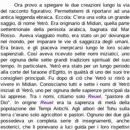
Ora provo a spiegare le due creazioni lungo la via
del racconto figurativo. Permettetemi di riportarvi ad una
antica leggenda ebraica. Eccola: C’era una volta un grande
saggio, di nome Yetrò. Era originario di Midian, quella parte
settentrionale della penisola arabica, bagnata dal Mar
Rosso. Aveva viaggiato molto, era stato un po’ dovunque
nel mondo, per imparare le vie di saggezza degli umani.
Era bravo, e gli piaceva inerpicarsi lungo le loro scale
sapienziali. Così aveva ricevuto sette nomi iniziatici, uno
per ognuna delle sette grandi tradizioni spirituali del suo
tempo. In particolare, Yetrò era stato per un lungo periodo
alla corte del faraone d’Egitto, in qualità di uno dei suoi tre
consiglieri principali. Fu dopo di ciò che Yetrò si ritirò a
vivere in Midian. Conosciamo tutti e sette i nomi di Yetrò
iniziati di Yetrò, uno per ognuna delle sapienze principali da
lui apprese. Tra i nomi, citiamo solo
Reuel
, “pastore di
Dio”. In origine
Reuel
era la sapienza di metà della
popolazione dei Tempi Antichi. Agli albori del Tohu sulla
terra c’erano solo agricoltori e pastori. Ognuno dei due già
possedeva un completa serie di insegnamenti, anche
esoterici, che li ponevano a luci guida per i loro rispettivi