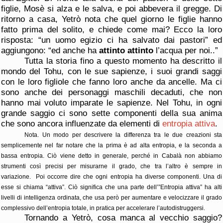
figlie, Mosè si alza e le salva, e poi abbevera il gregge. Di
ritorno a casa, Yetrò nota che quel giorno le figlie hanno
fatto prima del solito, e chiede come mai? Ecco la loro
risposta: “un uomo egizio ci ha salvato dai pastori” ed
aggiungono: “ed anche ha
attinto
attinto
l’acqua per noi..”
Tutta la storia fino a questo momento ha descritto il
mondo del Tohu, con le sue sapienze, i suoi grandi saggi
con le loro figliole che fanno loro anche da ancelle. Ma ci
sono anche dei personaggi maschili decaduti, che non
hanno mai voluto imparate le sapienze. Nel Tohu, in ogni
grande saggio ci sono sette componenti della sua anima
che sono ancora influenzate da elementi di
entropia attiva
.
Nota. Un modo per descrivere la differenza tra le due creazioni sta
semplicemente nel far notare che la prima è ad alta entropia, e la seconda a
bassa entropia. Ciò viene detto in generale, perché in Cabalà non abbiamo
strumenti così precisi per misurarne il grado, che tra l’altro è sempre in
variazione. Poi occorre dire che ogni entropia ha diverse componenti. Una di
esse si chiama “attiva”. Ciò significa che una parte dell’”Entropia attiva” ha alti
livelli di intelligenza ordinata, che usa però per aumentare e velocizzare il grado
complessivo dell’entropia totale, in pratica per accelerare l’autodistruggersi.
Tornando a Yetrò, cosa manca al vecchio saggio?