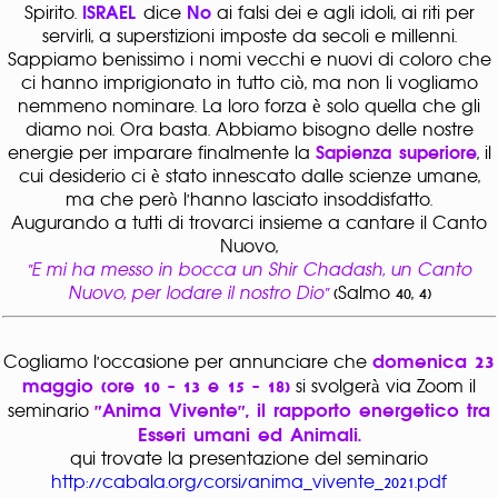
Spirito.
ISRAEL
dice
No
ai falsi dei e agli idoli, ai riti per
servirli, a superstizioni imposte da secoli e millenni.
Sappiamo benissimo i nomi vecchi e nuovi di coloro che
ci hanno imprigionato in tutto ciò, ma non li vogliamo
nemmeno nominare. La loro forza è solo quella che gli
diamo noi. Ora basta. Abbiamo bisogno delle nostre
energie per imparare finalmente la
Sapienza superiore
, il
cui desiderio ci è stato innescato dalle scienze umane,
ma che però l'hanno lasciato insoddisfatto.
Augurando a tutti di trovarci insieme a cantare il Canto
Nuovo,
"E mi ha messo in bocca un Shir Chadash, un Canto
Nuovo, per lodare il nostro Dio"
(Salmo 40, 4)
domenica 23
Cogliamo l'occasione per annunciare che
maggio
(ore 10 - 13 e 15 - 18)
si svolgerà via Zoom il
"Anima Vivente", il rapporto energetico tra
seminario
Esseri umani ed Animali
.
qui trovate la presentazione del seminario
http://cabala.org/corsi/anima_vivente_2021.pdf