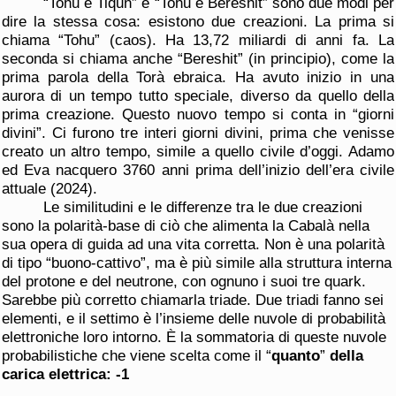
“Tohu e Tiqun” e “Tohu e Bereshit” sono due modi per
dire la stessa cosa: esistono due creazioni. La prima si
chiama “Tohu” (caos). Ha 13,72 miliardi di anni fa. La
seconda si chiama anche “Bereshit” (in principio), come la
prima parola della Torà ebraica. Ha avuto inizio in una
aurora di un tempo tutto speciale, diverso da quello della
prima creazione. Questo nuovo tempo si conta in “giorni
divini”. Ci furono tre interi giorni divini, prima che venisse
creato un altro tempo, simile a quello civile d’oggi. Adamo
ed Eva nacquero 3760 anni prima dell’inizio dell’era civile
attuale (2024).
Le similitudini e le differenze tra le due creazioni
sono la polarità-base di ciò che alimenta la Cabalà nella
sua opera di guida ad una vita corretta. Non è una polarità
di tipo “buono-cattivo”, ma è più simile alla struttura interna
del protone e del neutrone, con ognuno i suoi tre quark.
Sarebbe più corretto chiamarla triade. Due triadi fanno sei
elementi, e il settimo è l’insieme delle nuvole di probabilità
elettroniche loro intorno. È la sommatoria di queste nuvole
probabilistiche che viene scelta come il “
quanto
”
della
carica elettrica: -1