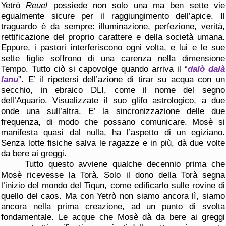
Yetrò
Reuel
possiede non solo una ma ben sette vie
egualmente sicure per il raggiungimento dell’apice. Il
traguardo è da sempre: illuminazione, perfezione, verità,
rettificazione del proprio carattere e della società umana.
Eppure, i pastori interferiscono ogni volta, e lui e le sue
sette figlie soffrono di una carenza nella dimensione
Tempo. Tutto ciò si capovolge quando arriva il “
dalò dalà
lanu
”. E’ il ripetersi dell’azione di tirar su acqua con un
secchio, in ebraico DLI, come il nome del segno
dell’Aquario. Visualizzate il suo glifo astrologico, a due
onde una sull’altra. E’ la sincronizzazione delle due
frequenza, di modo che possano comunicare. Mosè si
manifesta quasi dal nulla, ha l’aspetto di un egiziano.
Senza lotte fisiche salva le ragazze e in più, dà due volte
da bere ai greggi.
Tutto questo avviene qualche decennio prima che
Mosè ricevesse la Torà. Solo il dono della Torà segna
l’inizio del mondo del Tiqun, come edificarlo sulle rovine di
quello del caos. Ma con Yetrò non siamo ancora lì, siamo
ancora nella prima creazione, ad un punto di svolta
fondamentale. Le acque che Mosè dà da bere ai greggi