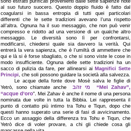
sono estratti purificati provenienti dalle sette sapienze note
al suo futuro suocero. Questo doppio fluido è fatto dal
coagularsi in bassa entropia di tutti quei particolari
differenti che le sette tradizioni avevano l’una rispetto
all’altra. Ognuna ha il suo messaggio, che non può venir
compresso e ridotto ad una versione di un qualche altro
messaggio. Le diversità sono lì per confrontarsi,
modificarsi, chiedersi quale sia davvero la verità. Qui
entrerà la vera sapienza, che è l’umiltà di ammettere che
qui e là si è forse sbagliato, o che si sono viste le cose in
modo insufficiente. Ognuna delle sette tradizioni ha un
sacco di pulizia da fare, per allinearsi ai
Magnifici Sette
Principi
, che soli possono guidare la società alla salvezza.
Le acque della fonte dove Mosè salva le figlie di
מי זהב
“Mei Zahav”,
Yetrò, sono chiamate anche
“acque d’oro
”. Mei Zahav è anche il nome di una persona
nominata due volte in tutta la Bibbia. Lei rappresenta il
punto di contatto più intimo tra Tohu e Tiqun, dopo che
questi hanno superato una serie di fasi di avvicinamento.
Ecco un assaggio della differenza tra Tohu e Tiqun, che
Yetrò dice di voler provare, a chi gli chiede cosa gli
mancasse nella vita.