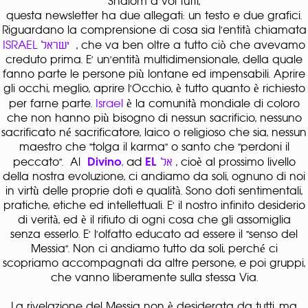
Shalom a voi tutti,
questa newsletter ha due allegati: un testo e due grafici.
Riguardano la comprensione di cosa sia l'entità chiamata
ISRAEL ישראל
,
che va ben oltre a tutto ciò che avevamo
creduto prima. E' un'entità multidimensionale, della quale
fanno parte le persone più lontane ed impensabili. Aprire
gli occhi, meglio, aprire l'Occhio, è tutto quanto è richiesto
Israel
per farne parte.
è la comunità mondiale di coloro
che non hanno più bisogno di nessun sacrificio, nessuno
sacrificato né sacrificatore, laico o religioso che sia, nessun
maestro che "tolga il karma" o santo che "perdoni il
Divino
,
ad
EL
אל
peccato". Al
, cioè al prossimo livello
della nostra evoluzione, ci andiamo da soli, ognuno di noi
in virtù delle proprie doti e qualità. Sono doti sentimentali,
pratiche, etiche ed intellettuali. E' il nostro infinito desiderio
di verità, ed è il rifiuto di ogni cosa che gli assomiglia
senza esserlo. E' l'olfatto educato ad essere il "senso del
Messia". Non ci andiamo tutto da soli, perché ci
scopriamo accompagnati da altre persone, e poi gruppi,
che vanno liberamente sulla stessa Via.
La rivelazione del Messia non è desiderata da tutti, ma