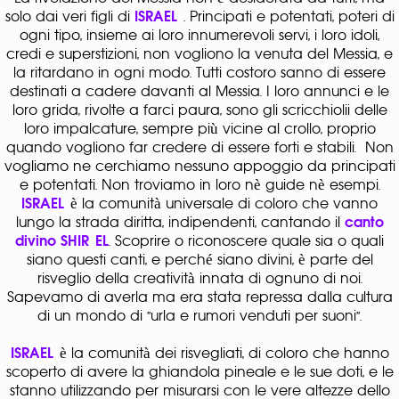
solo dai veri figli di
ISRAEL
. Principati e potentati, poteri di
ogni tipo, insieme ai loro innumerevoli servi, i loro idoli,
credi e superstizioni, non vogliono la venuta del Messia, e
la ritardano in ogni modo. Tutti costoro sanno di essere
destinati a cadere davanti al Messia. I loro annunci e le
loro grida, rivolte a farci paura, sono gli scricchiolii delle
loro impalcature, sempre più vicine al crollo, proprio
quando vogliono far credere di essere forti e stabili. Non
vogliamo ne cerchiamo nessuno appoggio da principati
e potentati. Non troviamo in loro nè guide nè esempi.
ISRAEL
è la comunità universale di coloro che vanno
lungo la strada diritta, indipendenti, cantando il
canto
divino
SHIR EL
. Scoprire o riconoscere quale sia o quali
siano questi canti, e perché siano divini, è parte del
risveglio della creatività innata di ognuno di noi.
Sapevamo di averla ma era stata repressa dalla cultura
di un mondo di "urla e rumori venduti per suoni".
ISRAEL
è la comunità dei risvegliati, di coloro che hanno
scoperto di avere la ghiandola pineale e le sue doti, e le
stanno utilizzando per misurarsi con le vere altezze dello