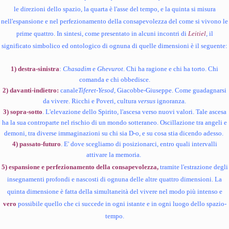
le direzioni dello spazio, la quarta è l'asse del tempo, e la quinta si misura
nell'espansione e nel perfezionamento della consapevolezza del come si vivono le
prime quattro. In sintesi, come presentato in alcuni incontri di
Leitiel
, il
significato simbolico ed ontologico di ognuna di quelle dimensioni è il seguente:
1)
destra-sinistra
:
Chasadim
e
Ghevurot
. Chi ha ragione e chi ha torto. Chi
comanda e chi obbedisce.
2) davanti-indietro:
canale
Tiferet
-
Yesod
, Giacobbe-Giuseppe. Come guadagnarsi
da vivere. Ricchi e Poveri, cultura
versus
ignoranza.
3) sopra-sotto
. L'elevazione dello Spirito, l'ascesa verso nuovi valori. Tale ascesa
ha la sua controparte nel rischio di un mondo sotteraneo. Oscillazione tra angeli e
demoni, tra diverse immaginazioni su chi sia D-o, e su cosa stia dicendo adesso.
4) passato-futuro
. E' dove scegliamo di posizionarci, entro quali intervalli
attivare la memoria.
5)
espansione e perfezionamento della consapevolezza,
tramite l'estrazione degli
insegnamenti profondi e nascosti di ognuna delle altre quattro dimensioni. La
quinta dimensione è fatta della simultaneità del vivere nel modo più intenso e
vero
possibile quello che ci succede in ogni istante e in ogni luogo dello spazio-
tempo.