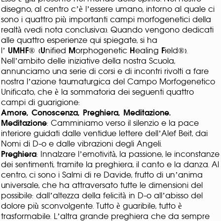
disegno, al centro c’è l’essere umano, intorno al quale ci
sono i quattro più importanti campi morfogenetici della
realtà (vedi nota conclusiva). Quando vengono dedicati
alle quattro esperienze qui spiegate, si ha
l’
UMHF
®
(
U
nified
M
orphogenetic
H
ealing
F
ield®).
Nell’ambito delle iniziative della nostra Scuola,
annunciamo una serie di corsi e di incontri rivolti a fare
nostra l’azione taumaturgica del Campo Morfogenetico
Unificato, che è la sommatoria dei seguenti quattro
campi di guarigione:
Amore, Conoscenza, Preghiera, Meditazione.
Meditazione
: Camminiamo verso il silenzio e la pace
interiore guidati dalle ventidue lettere dell’Alef Beit, dai
Nomi di D-o e dalle vibrazioni degli Angeli.
Preghiera
: Innalzare l’emotività, la passione, le inconstanze
dei sentimenti, tramite la preghiera, il canto e la danza. Al
centro, ci sono i Salmi di re Davide, frutto di un’anima
universale, che ha attraversato tutte le dimensioni del
possibile: dall’altezza della felicità in D-o all’abisso del
dolore più sconvolgente. Tutto è guaribile, tutto è
trasformabile. L’altra grande preghiera che da sempre