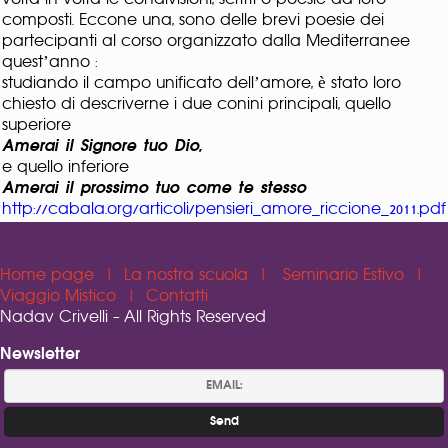
composti. Eccone una, sono delle brevi poesie dei
partecipanti al corso organizzato dalla Mediterranee
quest’anno :
studiando il campo unificato dell’amore, è stato loro
chiesto di descriverne i due conini principali, quello
superiore
Amerai il Signore tuo Dio,
e quello inferiore
Amerai il prossimo tuo come te stesso
http://cabala.org/articoli/pensieri_amore_riccione_2011.pdf
Home page
|
La nostra scuola
|
Seminario Estivo
|
Viaggio Mistico
|
Contatti
Nadav Crivelli - All Rights Reserved
Newsletter