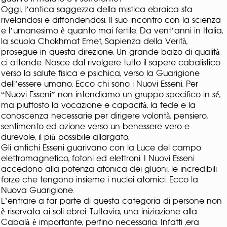
Oggi, l’antica saggezza della mistica ebraica sta
rivelandosi e diffondendosi. Il suo incontro con la scienza
e l’umanesimo è quanto mai fertile. Da vent’anni in Italia,
la scuola Chokhmat Emet, Sapienza della Verità,
prosegue in questa direzione. Un grande balzo di qualità
ci attende. Nasce dal rivolgere tutto il sapere cabalistico
verso la salute fisica e psichica, verso la Guarigione
dell’essere umano. Ecco chi sono i Nuovi Esseni. Per
“Nuovi Esseni” non intendiamo un gruppo specifico in sé,
ma piuttosto la vocazione e capacità, la fede e la
conoscenza necessarie per dirigere volontà, pensiero,
sentimento ed azione verso un benessere vero e
durevole, il più possibile allargato.
Gli antichi Esseni guarivano con la Luce del campo
elettromagnetico, fotoni ed elettroni. I Nuovi Esseni
accedono alla potenza atonica dei gluoni, le incredibili
forze che tengono insieme i nuclei atomici. Ecco la
Nuova Guarigione.
L’entrare a far parte di questa categoria di persone non
è riservata ai soli ebrei. Tuttavia, una iniziazione alla
Cabalà è importante, perfino necessaria. Infatti ,era