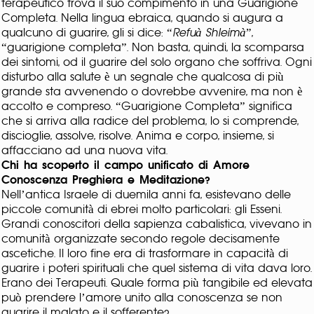
terapeutico trova il suo compimento in una Guarigione
Completa. Nella lingua ebraica, quando si augura a
qualcuno di guarire, gli si dice: “
Refuà Shleimà
”,
“guarigione completa”. Non basta, quindi, la scomparsa
dei sintomi, od il guarire del solo organo che soffriva. Ogni
disturbo alla salute è un segnale che qualcosa di più
grande sta avvenendo o dovrebbe avvenire, ma non è
accolto e compreso. “Guarigione Completa” significa
che si arriva alla radice del problema, lo si comprende,
discioglie, assolve, risolve. Anima e corpo, insieme, si
affacciano ad una nuova vita.
Chi ha scoperto il campo unificato di Amore
Conoscenza Preghiera e Meditazione?
Nell’antica Israele di duemila anni fa, esistevano delle
piccole comunità di ebrei molto particolari: gli Esseni.
Grandi conoscitori della sapienza cabalistica, vivevano in
comunità organizzate secondo regole decisamente
ascetiche. Il loro fine era di trasformare in capacità di
guarire i poteri spirituali che quel sistema di vita dava loro.
Erano dei Terapeuti. Quale forma più tangibile ed elevata
può prendere l’amore unito alla conoscenza se non
guarire il malato e il sofferente?