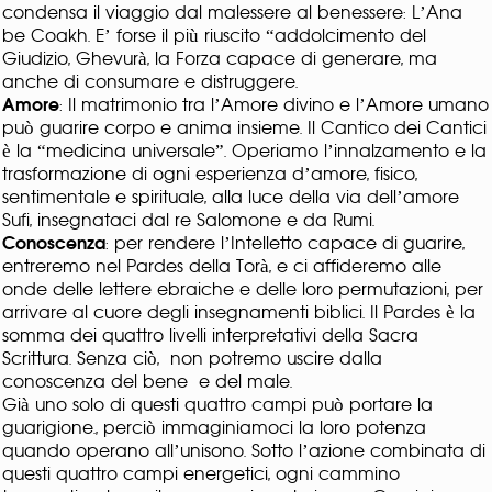
condensa il viaggio dal malessere al benessere: L’Ana
be Coakh. E’ forse il più riuscito “addolcimento del
Giudizio, Ghevurà, la Forza capace di generare, ma
anche di consumare e distruggere.
Amore
: Il matrimonio tra l’Amore divino e l’Amore umano
può guarire corpo e anima insieme. Il Cantico dei Cantici
è la “medicina universale”. Operiamo l’innalzamento e la
trasformazione di ogni esperienza d’amore, fisico,
sentimentale e spirituale, alla luce della via dell’amore
Sufi, insegnataci dal re Salomone e da Rumi.
Conoscenza
: per rendere l’Intelletto capace di guarire,
entreremo nel Pardes della Torà, e ci affideremo alle
onde delle lettere ebraiche e delle loro permutazioni, per
arrivare al cuore degli insegnamenti biblici. Il Pardes è la
somma dei quattro livelli interpretativi della Sacra
Scrittura. Senza ciò, non potremo uscire dalla
conoscenza del bene e del male.
Già uno solo di questi quattro campi può portare la
guarigione., perciò immaginiamoci la loro potenza
quando operano all’unisono. Sotto l’azione combinata di
questi quattro campi energetici, ogni cammino