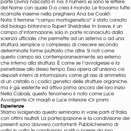
parte Divina nascosta in noi. Il numero 42 sono le lettere
del Nome con quale D-o crea il mondo. Le troviamo tutte
ricamate insieme nella preghiera Ana be Coakh.
Nota. Il termine “campo morfogenetico” è stato coniato
dal biologo britannico Rupert Sheldrake. In breve, è un
campo d’informazione, solo in parte riconosciuto dalla
scienza ufficiale, che permette ad un sistema o ad una
struttura, semplice o complessa, di crescere secondo
determinate forme piuttosto che altre. Si noti come
questo campo sia, contemporaneamente, sia esterno
che interno alla struttura. È come se l’avvolgesse e la
penetrasse allo stesso tempo. Esso opera all’unisono coi
depositi interni di informazioni, come gli assi di simmetria
di un cristallo o i codici genetici delle strutture organiche,
ma è già esistente ed attivo prima ancora del loro inizio.
Nella Cabalà, questo fenomeno è noto come Luce
Avvolgente (Or maqif) e Luce Interiore (Or pnimi
Esperienze
.
Stiamo svolgendo questo seminario in varie parti d’Italia,
con ottimi risultati. La partecipazione e la condivisione dei
presenti sono davvero confortanti. Pubblicheremo di
volta in volta le condivisioni, scritti o poesie da loro