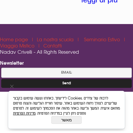
Home page
|
La nostra scuola
|
Seminario Estivo
|
Viaggio Mistico
|
Contatti
Nadav Crivelli - All Rights Reserved
Newsletter
לידיעתך, באתרנו נעשה שימוש בקבצי Cookies, לרבות של צדדים
שלישיים, לצורך ניתוח השימוש באתר, שיפור חוויית הגלישה והצגת פרסום
Web Design
מותאם אישית. המשך גלישה באתר מהווה את הסכמתך לשימוש זה. לפרטים
נוספים ניתן לעיין במדיניות הפרטיות.
מדיניות הפרטיות
מאשר