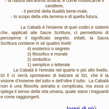
- la natura dell'anima umana, e come modificarne il
carattere,
- il perché della dualità bene-male,
- lo scopo della vita terrena e di quella futura.
La Cabalà
è l'insieme di quei codici e sistemi
che, applicati alle Sacre Scritture, ci permettono di
percepirne il significato segreto. Infatti, la Sacra
Scrittura contiene in sé quattro livelli:
4) esoterico o segreto
3) filosofico e morale
2) simbolico
1) semplice o letterale
La Cabalà
è l'entrata nel quarto e più alto livello.
Di lì ci verrà spontaneo di balzare al 5D, che è la
visione d’insieme del tutto e dell’oltre il tutto.
La Cabalà
non è una filosofia astratta e complicata, ma essa ci
spiega il senso della vita umana, quale siano i traguardi
e come raggiungerli.
leggi di più